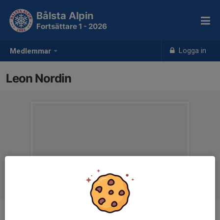
Bålsta Alpin
Fortsättare 1 - 2026
Logga in
Medlemmar
Leon Nordin
Ålder
8 år