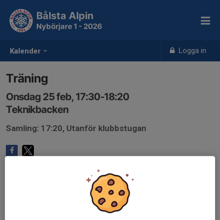
Bålsta Alpin
Nybörjare 1 - 2026
Logga in
Kalender
Träning
Onsdag 25 feb, 17:30-18:20
Teknikbacken
Samling: 17:20, Utanför klubbstugan