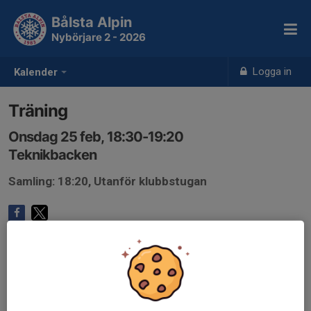
Bålsta Alpin
Nybörjare 2 - 2026
Logga in
Kalender
Träning
Onsdag 25 feb, 18:30-19:20
Teknikbacken
Samling: 18:20, Utanför klubbstugan