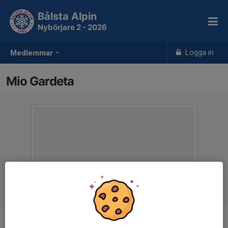
Bålsta Alpin
Nybörjare 2 - 2026
Logga in
Medlemmar
Mio Gardeta
Ålder
6 år