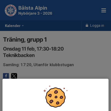
Bålsta Alpin
Nybörjare 3 - 2026
Logga in
Kalender
Träning, grupp 1
Onsdag 11 feb, 17:30-18:20
Teknikbacken
Samling: 17:20, Utanför klubbstugan