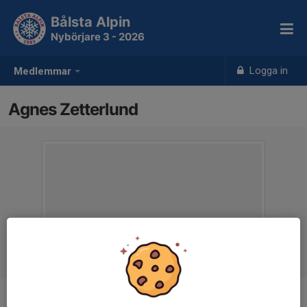
Bålsta Alpin
Nybörjare 3 - 2026
Logga in
Medlemmar
Agnes Zetterlund
Ålder
10 år