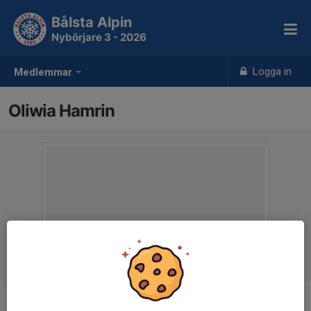
Bålsta Alpin
Nybörjare 3 - 2026
Logga in
Medlemmar
Oliwia Hamrin
Ålder
9 år