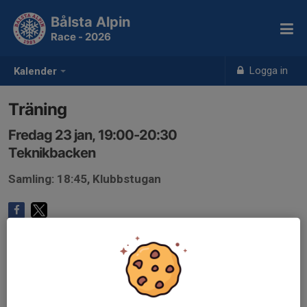
Bålsta Alpin
Race - 2026
Logga in
Kalender
Träning
Fredag 23 jan, 19:00-20:30
Teknikbacken
Samling: 18:45, Klubbstugan