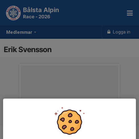
Bålsta Alpin
Race - 2026
Logga in
Medlemmar
Erik Svensson
Ålder
10 år