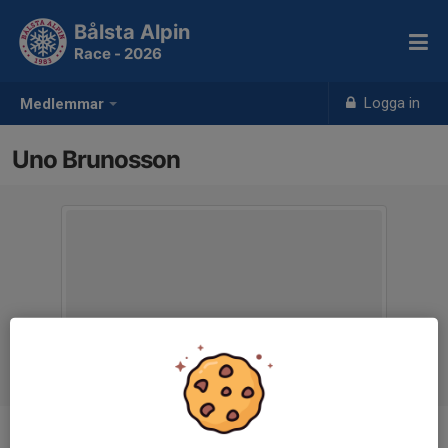
Bålsta Alpin
Race - 2026
Logga in
Medlemmar
Uno Brunosson
Ålder
12 år