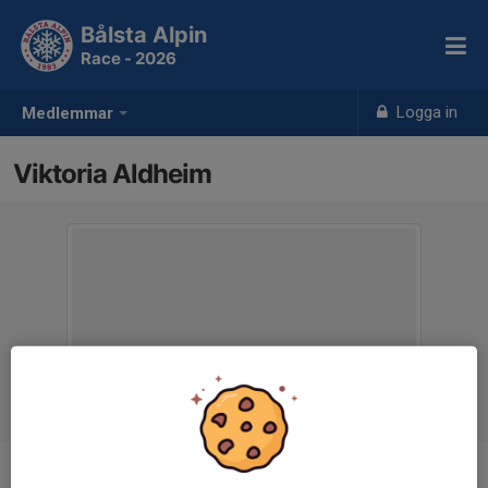
Bålsta Alpin
Race - 2026
Logga in
Medlemmar
Viktoria Aldheim
Ålder
12 år