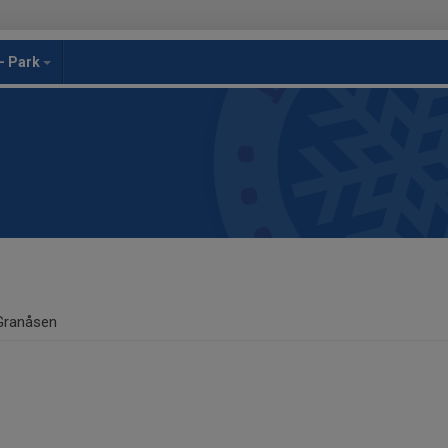
- Park
Granåsen