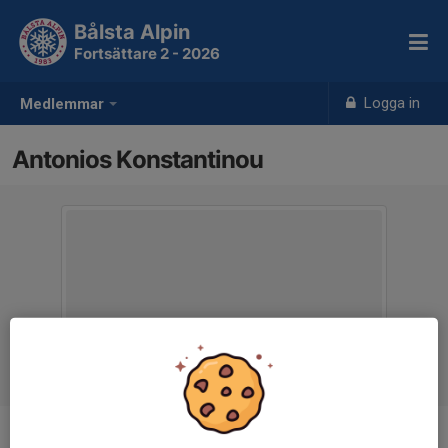
Bålsta Alpin
Fortsättare 2 - 2026
Logga in
Medlemmar
Antonios Konstantinou
Ålder
7 år