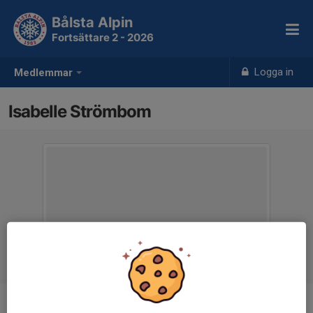
Bålsta Alpin
Fortsättare 2 - 2026
Logga in
Medlemmar
Isabelle Strömbom
Ålder
7 år