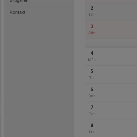
Bildgalleri
2
Kontakt
Lör
3
Sön
4
Mån
5
Tis
6
Ons
7
Tor
8
Fre