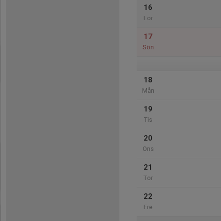
16
Lör
17
Sön
18
Mån
19
Tis
20
Ons
21
Tor
22
Fre