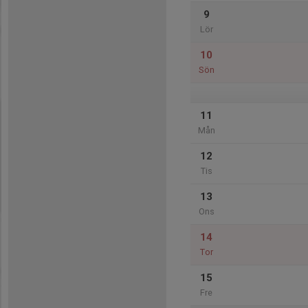
9
Lör
10
Sön
11
Mån
12
Tis
13
Ons
14
Tor
15
Fre