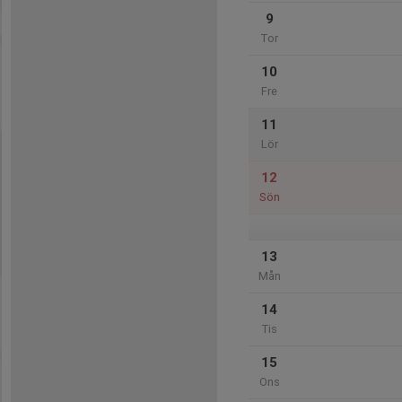
9
Tor
10
Fre
11
Lör
12
Sön
13
Mån
14
Tis
15
Ons