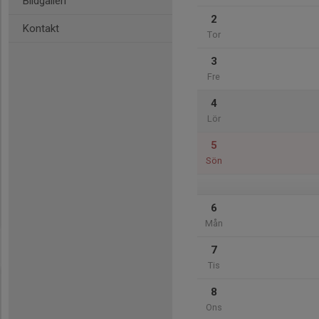
Bildgalleri
2
Kontakt
Tor
3
Fre
4
Lör
5
Sön
6
Mån
7
Tis
8
Ons