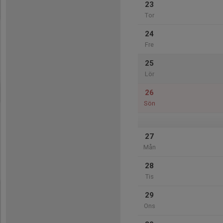
23
Tor
24
Fre
25
Lör
26
Sön
27
Mån
28
Tis
29
Ons