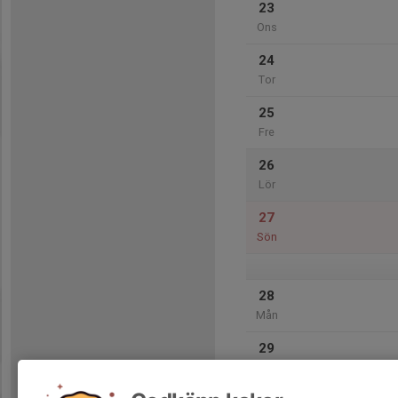
23
Ons
24
Tor
25
Fre
26
Lör
27
Sön
28
Mån
29
Tis