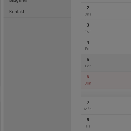
Bildgalleri
2
Kontakt
Ons
3
Tor
4
Fre
5
Lör
6
Sön
7
Mån
8
Tis