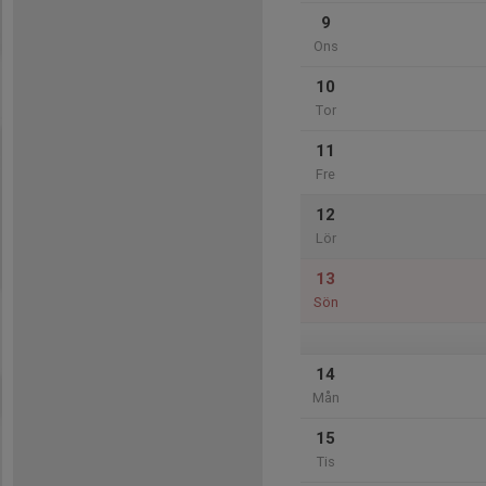
9
Ons
10
Tor
11
Fre
12
Lör
13
Sön
14
Mån
15
Tis