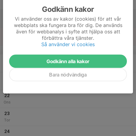
Fre
Godkänn kakor
18
Vi använder oss av kakor (cookies) för att vår
Lör
webbplats ska fungera bra för dig. De används
även för webbanalys i syfte att hjälpa oss att
19
förbättra våra tjänster.
Sön
Så använder vi cookies
v.30
20
Godkänn alla kakor
Mån
Bara nödvändiga
21
Tis
22
Ons
23
Tor
24