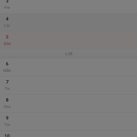
3
Fre
4
Lör
5
Sön
v.28
6
Mån
7
Tis
8
Ons
9
Tor
10