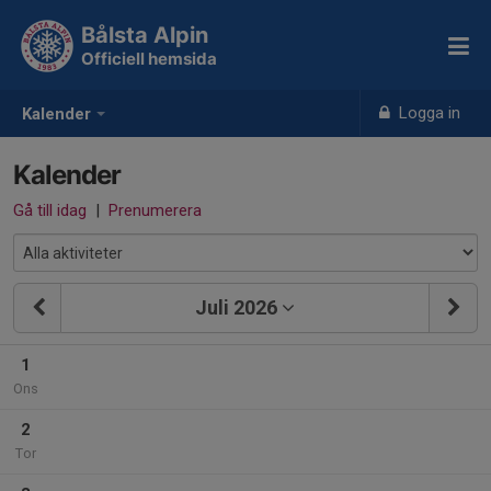
Bålsta Alpin
Officiell hemsida
Logga in
Kalender
Kalender
Gå till idag
|
Prenumerera
Juli 2026
1
Ons
2
Tor