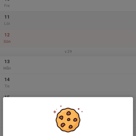
Fre
11
Lör
12
Sön
v.29
13
Mån
14
Tis
15
Ons
16
Tor
17