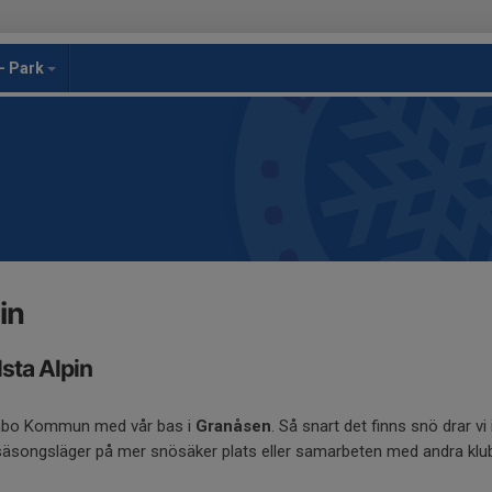
- Park
in
sta Alpin
i Håbo Kommun med vår bas i
Granåsen
. Så snart det finns snö drar vi
rsäsongsläger på mer snösäker plats eller samarbeten med andra klu