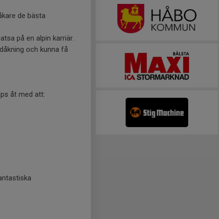
a åkare de bästa
atsa på en alpin karriär.
idåkning och kunna få
ps åt med att:
antastiska