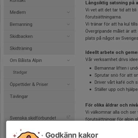
Kontakt
Långsiktig satsning på 
Vi vet att det tar tid att b
Medlem
förutsättningarna.
Vi tränar för att ha kul ti
Bemanning
Övergripande målet är att
Skidbacken
plats på något av Sverig
Skidträning
Ideellt arbete och gem
Vår verksamhet drivs idee
Om Bålsta Alpin
Bemannar liften i unde
Stadgar
Sprutar snö för att sna
Driver vårt kafé och 
Öppettider & Priser
Ställer upp och hjälpe
Tävlingar
För olika åldrar och niv
Vi välkomnar alla och ser
Svenska skidförbundet
förutsättningar för alpin s
Granåsen friluftsområde
Godkänn kakor