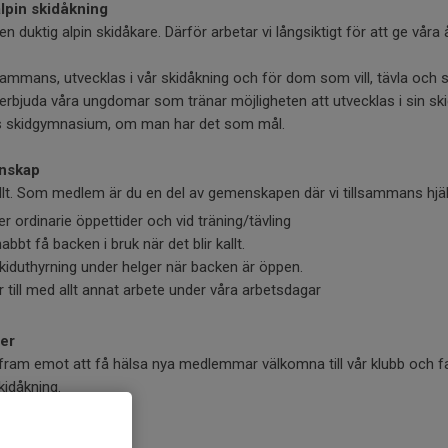
alpin skidåkning
li en duktig alpin skidåkare. Därför arbetar vi långsiktigt för att ge vår
llsammans, utvecklas i vår skidåkning och för dom som vill, tävla och s
 erbjuda våra ungdomar som tränar möjligheten att utvecklas i sin sk
es skidgymnasium, om man har det som mål.
enskap
llt. Som medlem är du en del av gemenskapen där vi tillsammans hjäl
r ordinarie öppettider och vid träning/tävling
bbt få backen i bruk när det blir kallt.
skiduthyrning under helger när backen är öppen.
r till med allt annat arbete under våra arbetsdagar
åer
 fram emot att få hälsa nya medlemmar välkomna till vår klubb och f
kidåkning.