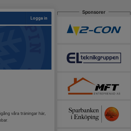
Sponsorer
Logga in
 igång våra träningar här,
bbar.