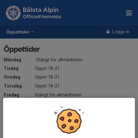
Bålsta Alpin
Officiell hemsida
Logga in
Öppettider
Öppettider
Måndag
Stängt för allmänheten
Tisdag
Öppet 18-21
Onsdag
Öppet 18-21
Torsdag
Öppet 18-21
Fredag
Stängt för allmänheten
Lördag
Öppet 10-15
Söndag
Öppet 10-15