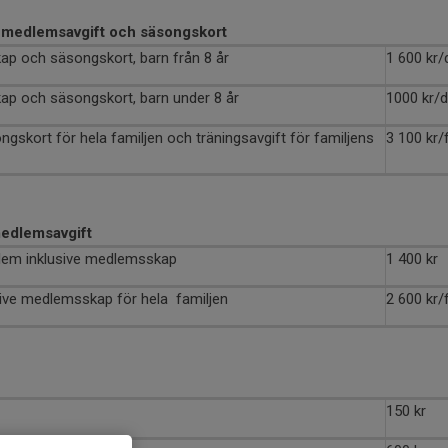
e medlemsavgift och säsongskort
kap och säsongskort, barn från 8 år
1 600 kr/
ap och säsongskort, barn under 8 år
1000 kr/d
skort för hela familjen och träningsavgift för familjens
3 100 kr/
medlemsavgift
lem inklusive medlemsskap
1 400 kr
sive medlemsskap för hela familjen
2 600 kr/
150 kr