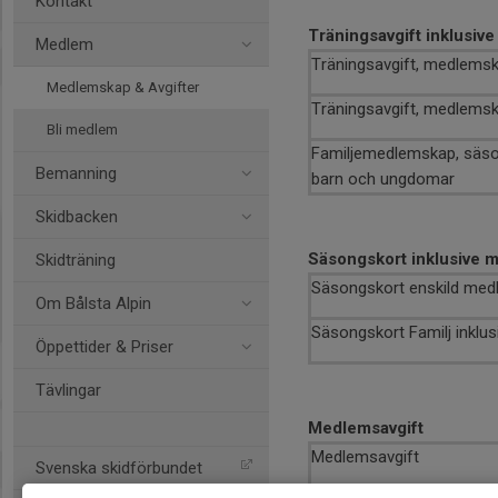
Kontakt
Träningsavgift inklusiv
Medlem
Träningsavgift, medlems
Medlemskap & Avgifter
Träningsavgift, medlemsk
Bli medlem
Familjemedlemskap, säsong
Bemanning
barn och ungdomar
Skidbacken
Säsongskort inklusive 
Skidträning
Säsongskort enskild med
Om Bålsta Alpin
Säsongskort Familj inklu
Öppettider & Priser
Tävlingar
Medlemsavgift
Medlemsavgift
Svenska skidförbundet