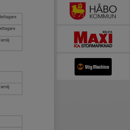
deltagare
eltagare
familj
familj