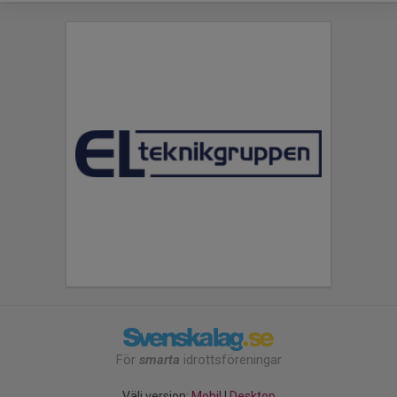
För
smarta
idrottsföreningar
Välj version:
Mobil
|
Desktop