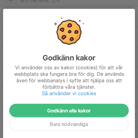
27 mar, 08:03
0
Backen stängd torsdag 26 pga bemanningsbrist
26 mar, 11:40
0
Backen stängd tisdag 24/ 3 öppet ons 25/3
24 mar, 10:17
0
ÅTER TILL VANLIGA TIDER
Godkänn kakor
3 mar, 16:00
0
Vi använder oss av kakor (cookies) för att vår
webbplats ska fungera bra för dig. De används
Nu är båda backarna öppna!
även för webbanalys i syfte att hjälpa oss att
17 jan, 10:27
0
förbättra våra tjänster.
Så använder vi cookies
Upplandscupen i Bålsta 1 februari
16 jan, 19:43
0
Godkänn alla kakor
Backen öppen även kvällstid
13 jan, 13:03
0
Bara nödvändiga
🎿 Bålsta Alpin öppnar för allmänheten – Söndag 11/1