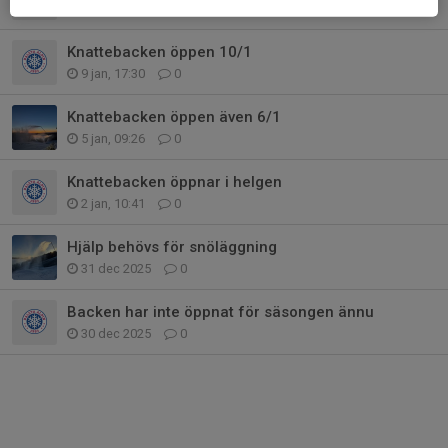
10 jan, 15:09
0
Knattebacken öppen 10/1
9 jan, 17:30
0
Knattebacken öppen även 6/1
5 jan, 09:26
0
Knattebacken öppnar i helgen
2 jan, 10:41
0
Hjälp behövs för snöläggning
31 dec 2025
0
Backen har inte öppnat för säsongen ännu
30 dec 2025
0