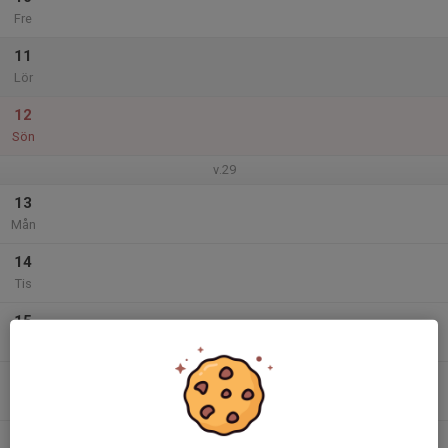
Fre
11
Lör
12
Sön
v.29
13
Mån
14
Tis
15
Ons
16
Tor
17