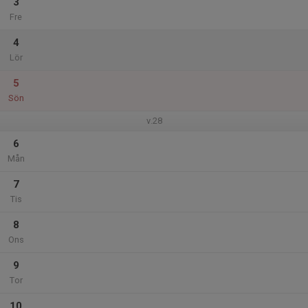
3
Fre
4
Lör
5
Sön
v.28
6
Mån
7
Tis
8
Ons
9
Tor
10