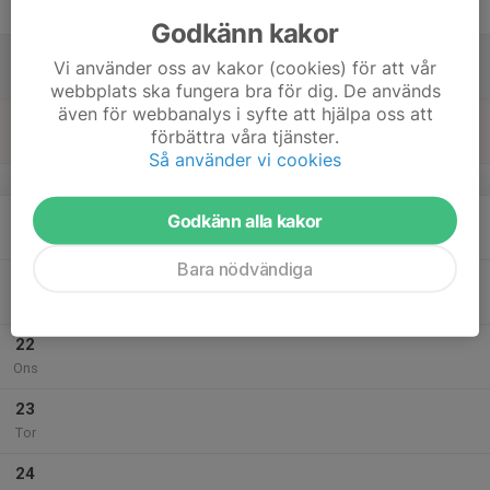
Fre
Godkänn kakor
18
Vi använder oss av kakor (cookies) för att vår
Lör
webbplats ska fungera bra för dig. De används
även för webbanalys i syfte att hjälpa oss att
19
förbättra våra tjänster.
Sön
Så använder vi cookies
v.30
20
Godkänn alla kakor
Mån
Bara nödvändiga
21
Tis
22
Ons
23
Tor
24