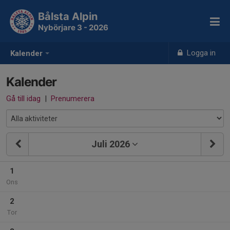
Bålsta Alpin
Nybörjare 3 - 2026
Logga in
Kalender
Kalender
Gå till idag
|
Prenumerera
Juli 2026
1
Ons
2
Tor