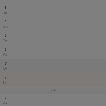
3
Tis
4
Ons
5
Tor
6
Fre
7
Lör
8
Sön
v.46
9
Mån