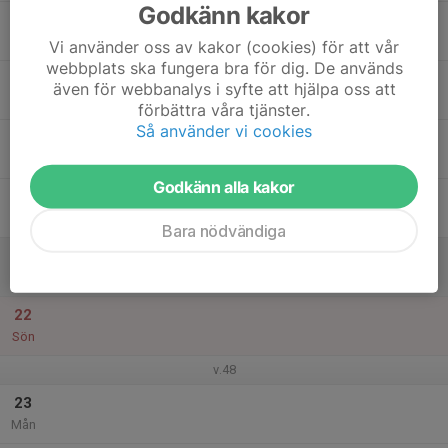
Godkänn kakor
17
Tis
Vi använder oss av kakor (cookies) för att vår
webbplats ska fungera bra för dig. De används
18
även för webbanalys i syfte att hjälpa oss att
Ons
förbättra våra tjänster.
Så använder vi cookies
19
Tor
Godkänn alla kakor
20
Fre
Bara nödvändiga
21
Lör
22
Sön
v.48
23
Mån