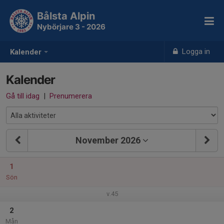
Bålsta Alpin
Nybörjare 3 - 2026
Logga in
Kalender
Kalender
Gå till idag
|
Prenumerera
November 2026
1
Sön
v.45
2
Mån