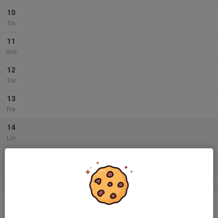
10
Tis
11
Ons
12
Tor
13
Fre
14
Lör
15
Sön
v.47
16
Mån