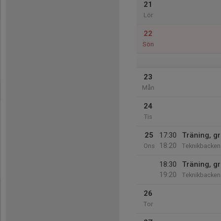
21
Lör
22
Sön
23
Mån
24
Tis
25
17:30
Träning, g
18:20
Ons
Teknikbacken
18:30
Träning, g
19:20
Teknikbacken
26
Tor