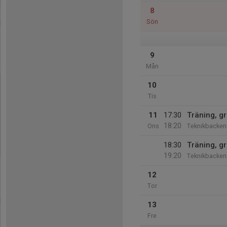
8
Sön
9
Mån
10
Tis
11
17:30
Träning, g
18:20
Ons
Teknikbacken
18:30
Träning, g
19:20
Teknikbacken
12
Tor
13
Fre