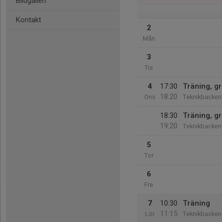
Bildgalleri
Kontakt
2
Mån
3
Tis
4
17:30
Träning, g
18:20
Ons
Teknikbacken
18:30
Träning, g
19:20
Teknikbacken
5
Tor
6
Fre
7
10:30
Träning
11:15
Lör
Teknikbacken