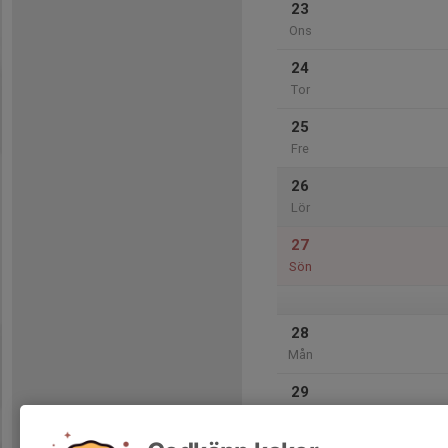
23
Ons
24
Tor
25
Fre
26
Lör
27
Sön
28
Mån
29
Tis