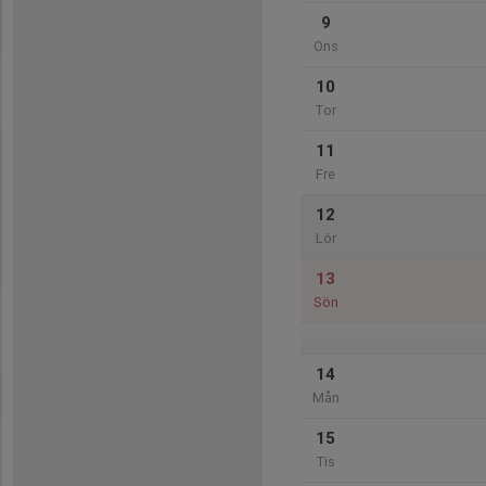
9
Ons
10
Tor
11
Fre
12
Lör
13
Sön
14
Mån
15
Tis