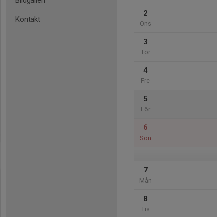
Bildgalleri
2
Kontakt
Ons
3
Tor
4
Fre
5
Lör
6
Sön
7
Mån
8
Tis